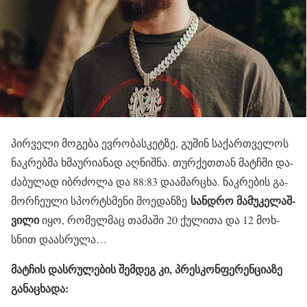
პირ­ვე­ლი მო­გე­ბა ევ­რო­ბას­კეტ­ზე, გუ­შინ სა­ქარ­თვე­ლოს
ნაკ­რებ­მა ხმა­უ­რი­ა­ნად აღ­ნიშ­ნა. თურ­ქეთ­თან მატჩში და­
ძა­ბუ­ლად იბ­რძო­ლა და 88:83 და­ა­მარ­ცხა. ნაკ­რე­ბის გა­
სან­დრო მა­მუ­კე­ლაშ­
მორ­ჩე­უ­ლი სპორ­ტსმე­ნი მო­ე­დან­ზე
ვი­ლი
იყო, რო­მელ­მაც თა­მა­ში 20 ქუ­ლი­თა და 12 მოხ­
სნით და­ას­რუ­ლა…
მატ­ჩის დას­რუ­ლე­ბის შემ­დეგ კი, პრეს­კონ­ფე­რენ­ცი­ა­ზე
გა­ნა­ცხა­და: