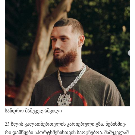
სანდრო მამუკელაშვილი
23 წლის კა­ლათ­ბურ­თე­ლის კა­რი­ე­რუ­ლი გზა, ნე­ბის­მი­ე­
რი დამ­წყე­ბი სპორ­ტსმე­ნის­თვის სა­ოც­ნე­ბოა. მა­მუ­კე­ლაშ­