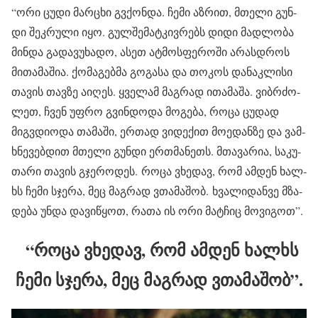
“ორი ცუდი მარ­ცხი გვქონ­და. ჩემი აზ­რით, მთე­ლი გუნ­
დი შეკ­რუ­ლი იყო. გულ­შე­მატ­კივ­რებს დიდი მად­ლო­ბა
მინ­და გა­და­ვუ­ხა­დო, ასეთ ატ­მოს­ფე­რო­ში არას­დროს
მი­თა­მა­შია. ქო­მა­გებ­მა გო­გა­სა და თო­კოს და­ნაკ­ლი­სი
თა­ვის თავ­ზე აი­ღეს. ყვე­ლამ მაგ­რად ითა­მა­შა. ვიბ­რძო­
ლეთ, ჩვენ უფრო გვინ­დო­და მო­გე­ბა, როცა ცუ­დად
მიგვდი­ო­და თა­მა­ში, ერ­თად ვი­დე­ქით მო­ე­დან­ზე და ვამ­
ხნე­ვებ­დით მთე­ლი გუნ­დი ერ­თმა­ნეთს. მთა­ვა­რია, სა­კუ­
თა­რი თა­ვის გჯე­რო­დეს. როცა ვხე­დავ, რომ ამ­დენ ხალ­
ხს ჩემი სჯე­რა, მეც მაგ­რად ვთა­მა­შობ. ხვა­ლი­დან­ვე მზა­
დე­ბა უნდა და­ვი­წყოთ, რათა ის ორი მატ­ჩიც მო­ვი­გოთ”.
“როცა ვხე­დავ, რომ ამ­დენ ხალ­ხს
ჩემი სჯე­რა, მეც მაგ­რად ვთა­მა­შობ”.