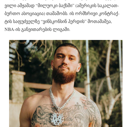
ვი­ლი ამ­ჟა­მად “მი­ლუ­ო­კი ბაქსში” (ამე­რი­კის სა­კა­ლათ­
ბურ­თო ასო­ცი­ა­ცია) თა­მა­შობს. ის ორ­მხრი­ვი კონ­ტრაქ­
ტის სა­ფუძ­ველ­ზე “ვინ­სკონ­სინ ჰერ­დის” მო­თა­მა­შეა,
NBA-ის გან­ვი­თა­რე­ბის ლი­გა­ში.