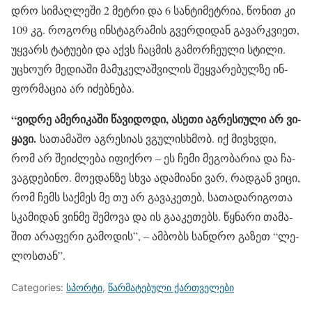
დრო სი­მაღ­ლე­ში 2 მეტ­რი და 6 სან­ტი­მეტ­რია, წო­ნით კი
109 კგ. რო­გორც ინ­სტაგ­რა­მის გვერ­დი­დან გა­ვარ­კვი­ეთ,
უყ­ვარს ტა­ტუ­ე­ბი და აქვს ჩაც­მის გა­მორ­ჩე­უ­ლი სტი­ლი.
უცხო­ურ მე­დი­ა­ში მა­მუ­კე­ლაშ­ვი­ლის შეყ­ვა­რე­ბულ­ზე ინ­
ფორ­მა­ცია არ იძებ­ნე­ბა.
“ვიდ­რე ამე­რი­კა­ში წა­ვი­დო­დი, ასე­თი აგ­რე­სი­უ­ლი არ ვი­
ყა­ვი.
სა­თა­მა­შო აგ­რე­სი­ას ვგუ­ლის­ხმობ. იქ მივ­ხვდი,
რომ არ შე­იძ­ლე­ბა იფიქ­რო – ეს ჩემი მე­გო­ბა­რია და ჩა­
ვაგ­დე­ბი­ნო. მო­ე­დან­ზე სხვა ადა­მი­ა­ნი ვარ, რად­გან ვიცი,
რომ ჩემს საქ­მეს მე თუ არ გა­ვა­კე­თებ, სა­თა­და­რი­გო­თა
სკა­მი­დან ვინ­მე შე­მო­ვა და ის გა­ა­კე­თებს. წყნა­რი თა­მა­
შით არა­ფე­რი გა­მო­დის”, – ამ­ბობს სან­დრო გა­ზეთ “ლე­
ლოს­თან”.
Categories:
სპორტი
,
წარმატებული ქართველები