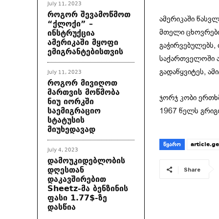
July 11, 2023
როგორ შევამოწმოთ
ამერიკაში წასვლ
“ქლოქი” –
ინსტრუქცია
მთელი ცხოვრები
ამერიკაში მყოფი
გაჭირვებულებს,
ემიგრანტებისთვის
საქართველოში აე
გადაწყვიტეს, ამ
July 11, 2023
როგორ მივიღოთ
მართვის მოწმობა
ჯორჯ კობი ერთხ
ნიუ იორკში
საემიგრაციო
1967 წელს გრიგ
სტატუსის
მიუხედავად
ᲬᲧᲐᲠᲝ
article.ge
July 4, 2023
დამოუკიდებლობის
დღესთან
Share
დაკავშირებით
Sheetz-მა ბენზინის
ფასი 1.77$-ზე
დასწია