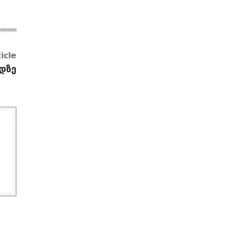
icle
დზე