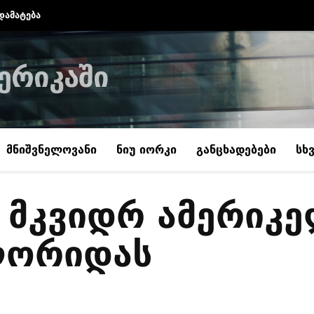
დამატება
ერიკაში
მნიშვნელოვანი
ნიუ იორკი
განცხადებები
სხ
ს მკვიდრ ამერიკე
ლორიდას