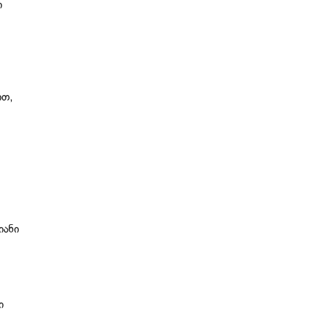
ი
ით,
იანი
ი