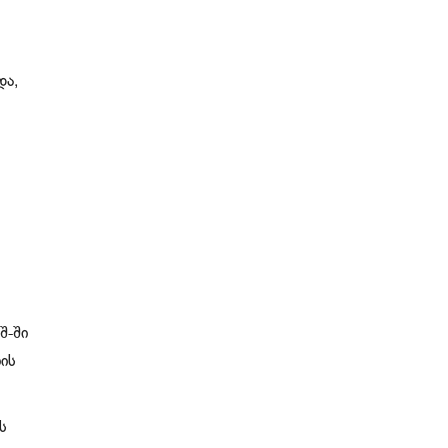
და,
შ-ში
ის
ს