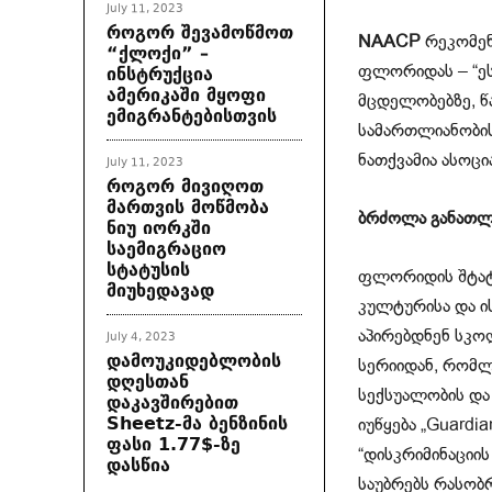
July 11, 2023
როგორ შევამოწმოთ
NAACP
რეკომენ
“ქლოქი” –
ინსტრუქცია
ფლორიდას – “ეს
ამერიკაში მყოფი
მცდელობებზე, წ
ემიგრანტებისთვის
სამართლიანობის
ნათქვამია ასოც
July 11, 2023
როგორ მივიღოთ
მართვის მოწმობა
ბრძოლა
განათლ
ნიუ იორკში
საემიგრაციო
სტატუსის
ფლორიდის შტატ
მიუხედავად
კულტურისა და ი
აპირებდნენ სკოლ
July 4, 2023
დამოუკიდებლობის
სერიიდან, რომლე
დღესთან
სექსუალობის და
დაკავშირებით
Sheetz-მა ბენზინის
იუწყება „Guardi
ფასი 1.77$-ზე
“დისკრიმინაციის
დასწია
საუბრებს რასობ