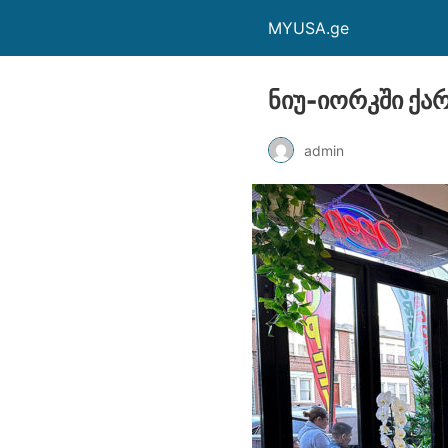
MYUSA.ge
ნიუ-იორკში ქა
admin